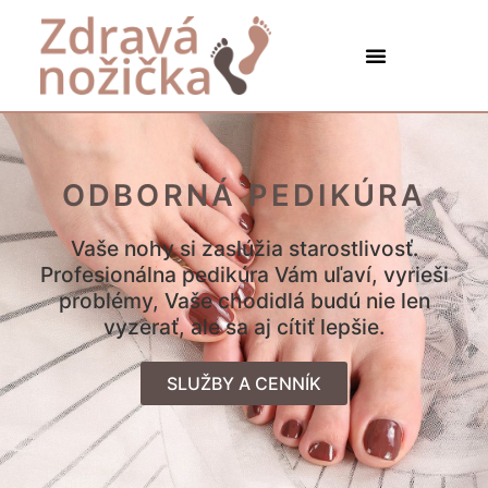
ODBORNÁ PEDIKÚRA
Vaše nohy si zaslúžia starostlivosť.
Profesionálna pedikúra Vám uľaví, vyrieši
problémy, Vaše chodidlá budú nie len
vyzerať, ale sa aj cítiť lepšie.
SLUŽBY A CENNÍK